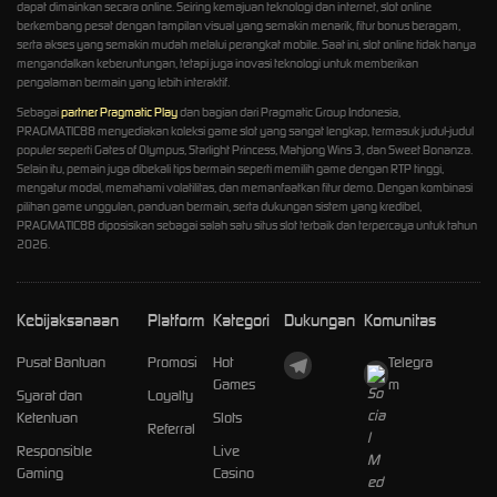
dapat dimainkan secara online. Seiring kemajuan teknologi dan internet, slot online
berkembang pesat dengan tampilan visual yang semakin menarik, fitur bonus beragam,
serta akses yang semakin mudah melalui perangkat mobile. Saat ini, slot online tidak hanya
mengandalkan keberuntungan, tetapi juga inovasi teknologi untuk memberikan
pengalaman bermain yang lebih interaktif.
Sebagai
partner Pragmatic Play
dan bagian dari Pragmatic Group Indonesia,
PRAGMATIC88 menyediakan koleksi game slot yang sangat lengkap, termasuk judul-judul
populer seperti Gates of Olympus, Starlight Princess, Mahjong Wins 3, dan Sweet Bonanza.
Selain itu, pemain juga dibekali tips bermain seperti memilih game dengan RTP tinggi,
mengatur modal, memahami volatilitas, dan memanfaatkan fitur demo. Dengan kombinasi
pilihan game unggulan, panduan bermain, serta dukungan sistem yang kredibel,
PRAGMATIC88 diposisikan sebagai salah satu situs slot terbaik dan terpercaya untuk tahun
2026.
Kebijaksanaan
Platform
Kategori
Dukungan
Komunitas
Pusat Bantuan
Promosi
Hot
Telegra
Games
m
Syarat dan
Loyalty
Ketentuan
Slots
Referral
Responsible
Live
Gaming
Casino