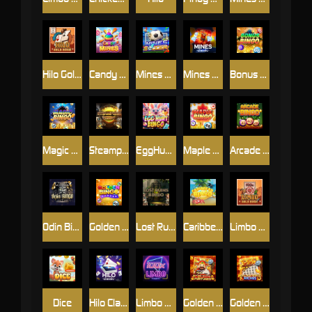
Hilo Gold Rush
Candy Mines
Mines Soccer
Mines Classic
Bonus Bingo
Magic Bingo
Steampunk
EggHunt Bingo
Maple Bingo
Arcade Bingo
Odin Bingo
Golden Bingo
Lost Ruins
Caribbean Bingo
Limbo Gold Rush
Dice
Hilo Classic
Limbo Neon
Golden Fortunes
Golden Horse Riches