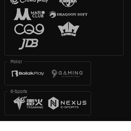
Poker
E-Sports