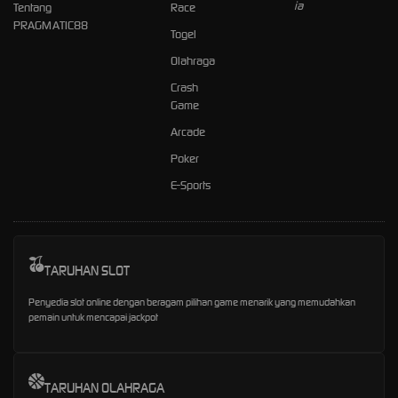
Tentang
Race
PRAGMATIC88
Togel
Olahraga
Crash
Game
Arcade
Poker
E-Sports
TARUHAN SLOT
Penyedia slot online dengan beragam pilihan game menarik yang memudahkan
pemain untuk mencapai jackpot
TARUHAN OLAHRAGA