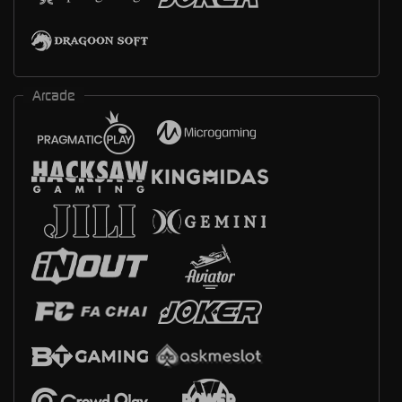
Arcade