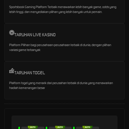
Sportsbook Gaming Platform Terbaik menawarkan lebih banyak game, odds yang
lebih tinggi, dan menyediakan pilihan yang lebih banyak untuk pemain.
TARUHAN LIVE KASINO
Platform Pilihan bagi perusahaan-perusahaan terbaik di dunia, dengan pilihan
variasi game terbanyak
TARUHAN TOGEL
Platform togel yang menarik dari perusahan terbaik di dunia yang menawarkan
hadiah kemenangan besar