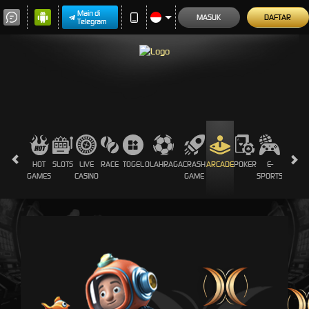
Main di
MASUK
DAFTAR
Telegram
HOT
SLOTS
LIVE
RACE
TOGEL
OLAHRAGA
CRASH
ARCADE
POKER
E-
PROMO
GAMES
CASINO
GAME
SPORTS