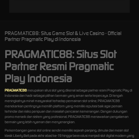
PRAGMATIC88: Situs Game Slot & Live Casino - Official
Partner Pragmatic Play di Indonesia
PRAGMATIC88: Situs Slot
Partner Resmi Pragmatic
Play Indonesia
PRAGMATIC88
merupakan situs slot yang dikenal sebagai partner resmi Pragmatic Play di
Indonesia dan hadir sebagai pilihan bermain yang aman serta terpercaya. Di tengah
meningkatnya minat masyarakat terhadap permainan slot online, PRAGMATIC88
menekankan pentingnya memilih platform yang memiliki reputasi baik agar pemain
terhindar dari risiko penipuan dan masalah pencairan kemenangan. Dengan dukungan
promo menarik dan sistem yang profesional, PRAGMATIC88 menawarkan pengalaman
bermain yang lebih nyaman dan menyenangkan.
Perkembangan game slot online sendiri memiliki sejarah panjang, dimulai dari mesin slot
klasik Liberty Bell pada akhir abad ke-19 hingga berevolusi menjadi slot digital modern yang