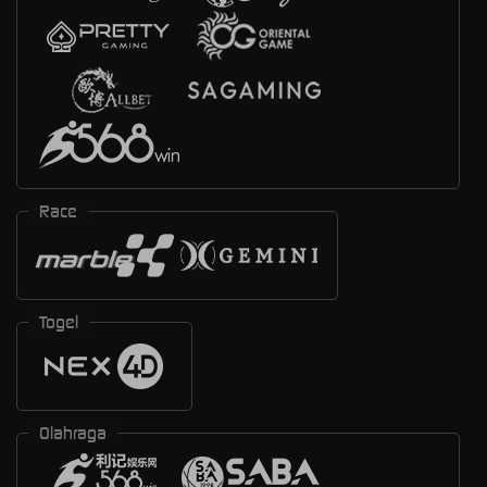
Race
Togel
Olahraga