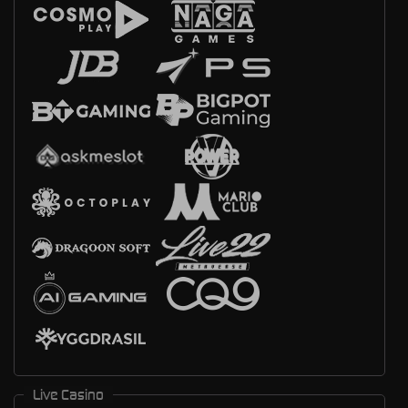
Live Casino