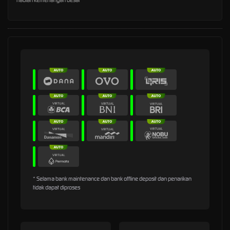
hadiah kemenangan besar
* Selama bank maintenance dan bank offline deposit dan penarikan
tidak dapat diproses