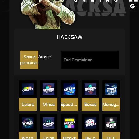
HACKSAW
Semua
Arcade
permainan
Colors
Mines
Speed Crash
Boxes
Moneyplane
Wheel
Coins
Blocks
Hi-Lo
DICE