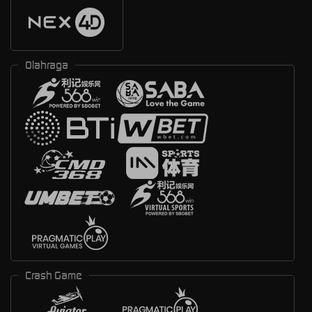
Olahraga
Crash Game