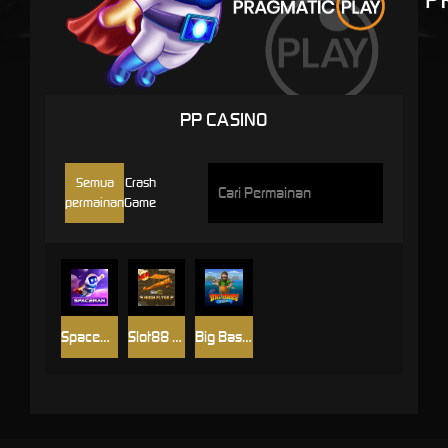
PP CASINO
Semua
Crash
permainan
Game
Spaceman
Slot88 High Flyer
Big Bass Crash