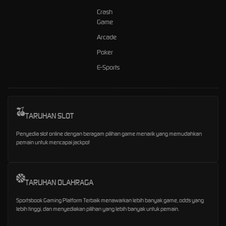
Crash
Game
Arcade
Poker
E-Sports
TARUHAN SLOT
Penyedia slot online dengan beragam pilihan game menarik yang memudahkan
pemain untuk mencapai jackpot
TARUHAN OLAHRAGA
Sportsbook Gaming Platform Terbaik menawarkan lebih banyak game, odds yang
lebih tinggi, dan menyediakan pilihan yang lebih banyak untuk pemain.