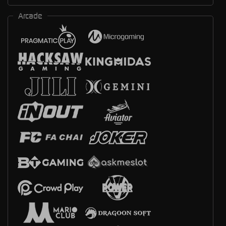
Arcade