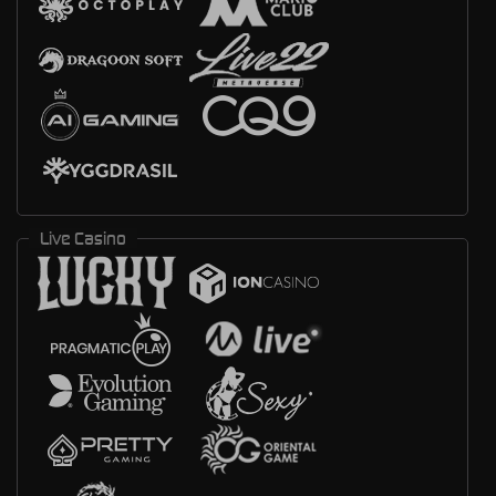
Live Casino