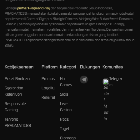
Sebagai
partner Pragmatic Play
dan bagian dari Pragmatic Group Indonesia,
PRAGMATIC88 menyediakan koleksi game slot yang sangat lengkap, termasuk judul-judul
populer seperti Gates of Olympus, Starlight Princess, Mahjong Wins 3, dan Sweet Bonanza.
Selain itu, pemain juga dibekali tips bermain seperti memilih game dengan RTP tinggi,
mengatur modal, memahami volatilitas, dan memanfaatkan fitur demo. Dengan kombinasi
pilihan game unggulan, panduan bermain, serta dukungan sistem yang kredibel,
PRAGMATIC88 diposisikan sebagai salah satu situs slot terbaik dan terpercaya untuk tahun
2026.
Kebijaksanaan
Platform
Kategori
Dukungan
Komunitas
Pusat Bantuan
Promosi
Hot
Telegra
Games
m
Syarat dan
Loyalty
Ketentuan
Slots
Referral
Responsible
Live
Gaming
Casino
Tentang
Race
PRAGMATIC88
Togel
Olahraga